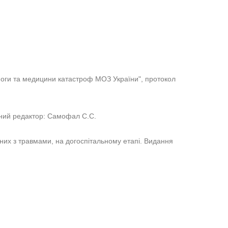
оги та медицини катастроф МОЗ України", протокол
овний редактор: Самофал С.С.
них з травмами, на догоспітальному етапі. Видання