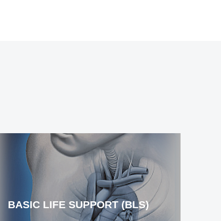
[field_course_date]
[fiel
BASIC LIFE SUPPORT (BLS)
КУ
ДО