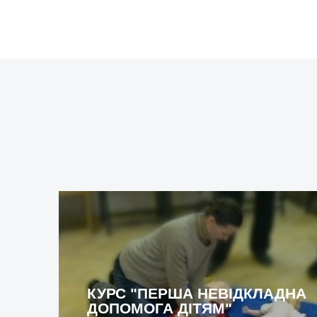
[field_course_date]
S)
КУРС "ПЕРША НЕВІДКЛАДНА
ДОПОМОГА ДІТЯМ"