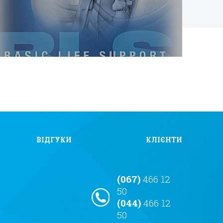
ВІДГУКИ
КЛІЄНТИ
(067)
466 12
50
(044)
466 12
50