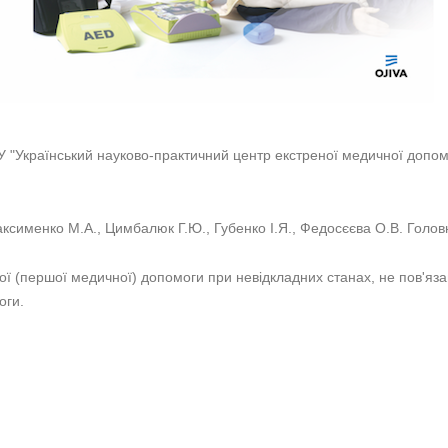
"Український науково-практичний центр екстреної медичної допом
 Максименко М.А., Цимбалюк Г.Ю., Губенко І.Я., Федосєєва О.В. Гол
 (першої медичної) допомоги при невідкладних станах, не пов'яза
оги.