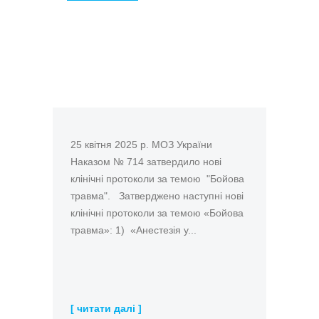
НАКАЗ МОЗ УКРАЇНИ ВІД
25.04.2024 № 714 "ПРО
ЗАТВЕРДЖЕННЯ НОВИХ
КЛІНІЧНИХ ПРОТОКОЛІВ ЗА
ТЕМОЮ "БОЙОВА ТРАВМА"
25 квітня 2025 р. МОЗ України
Наказом № 714 затвердило нові
клінічні протоколи за темою "Бойова
травма". Затверджено наступні нові
клінічні протоколи за темою «Бойова
травма»: 1) «Анестезія у...
[ читати далі ]