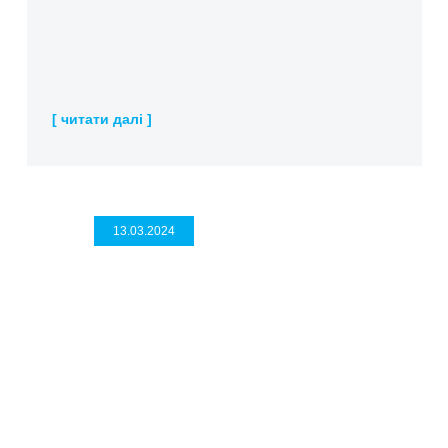
[ читати далі ]
13.03.2024
НАКАЗ МОЗ УКРАЇНИ ВІД
12.03.2024 № 418 "ПРО
ЗАТВЕРДЖЕННЯ
ШІСТНАДЦЯТОГО ВИПУСКУ
ДЕРЖАВНОГО ФОРМУЛЯРА
ЛІКАРСЬКИХ ЗАСОБІВ ТА
ЗАБЕЗПЕЧЕННЯ ЙОГО
ДОСТУПНОСТІ"