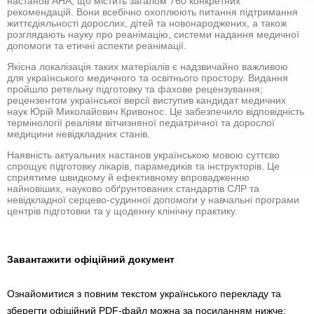
настанов АНА, що містить загалом 760 конкретних
рекомендацій. Вони всебічно охоплюють питання підтримання
життєдіяльності дорослих, дітей та новонароджених, а також
розглядають науку про реанімацію, системи надання медичної
допомоги та етичні аспекти реанімації.
Якісна локалізація таких матеріалів є надзвичайно важливою
для українського медичного та освітнього простору. Видання
пройшло ретельну підготовку та фахове рецензування;
рецензентом української версії виступив кандидат медичних
наук Юрій Миколайович Кривонос. Це забезпечило відповідність
термінології реаліям вітчизняної педіатричної та дорослої
медицини невідкладних станів.
Наявність актуальних настанов українською мовою суттєво
спрощує підготовку лікарів, парамедиків та інструкторів. Це
сприятиме швидкому й ефективному впровадженню
найновіших, науково обґрунтованих стандартів СЛР та
невідкладної серцево-судинної допомоги у навчальні програми
центрів підготовки та у щоденну клінічну практику.
Завантажити офіційний документ
Ознайомитися з повним текстом українського перекладу та
зберегти офіційний PDF-файл можна за посиланням нижче: