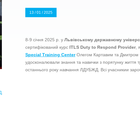
13 / 01 / 2025
8-9 січня 2025 р. у
Львівському державному універси
сертифікований курс
ITLS Duty to Respond Provider
,
Special Training Center
Олегом Картавим та Дмитром
удосконалювали знання та навички з порятунку життя т
останнього року навчання ЛДУБЖД. Всі учасникии зароб
Д
.