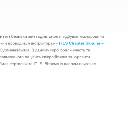
теті безпеки життєдіяльності
відбувся міжнародний
 який проводився інструкторами
ITLS Chapter
Ukraine –
 Сурмачевським
. В даному курсі брали участь та
равмованого пацієнта співробітники та курсанти
или сертифікати ITLS. Вітаємо із вдалим початком